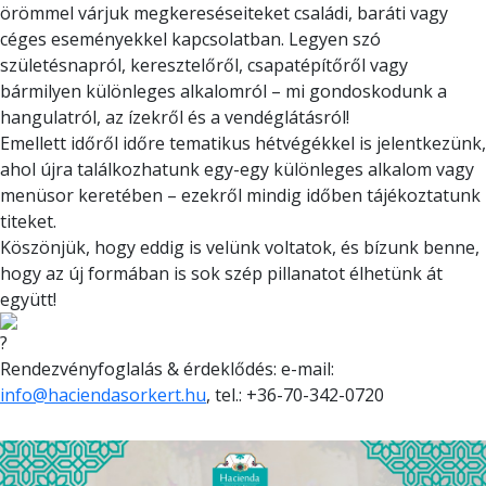
örömmel várjuk megkereséseiteket családi, baráti vagy
céges eseményekkel kapcsolatban. Legyen szó
születésnapról, keresztelőről, csapatépítőről vagy
bármilyen különleges alkalomról – mi gondoskodunk a
hangulatról, az ízekről és a vendéglátásról!
Emellett időről időre tematikus hétvégékkel is jelentkezünk,
ahol újra találkozhatunk egy-egy különleges alkalom vagy
menüsor keretében – ezekről mindig időben tájékoztatunk
titeket.
Köszönjük, hogy eddig is velünk voltatok, és bízunk benne,
hogy az új formában is sok szép pillanatot élhetünk át
együtt!
Rendezvényfoglalás & érdeklődés: e-mail:
info@haciendasorkert.hu
, tel.: +36-70-342-0720