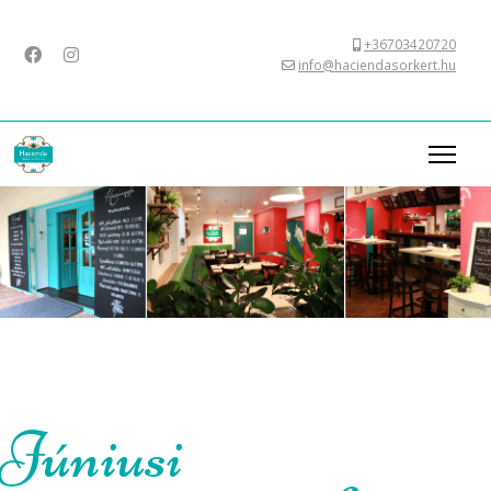
+36703420720
info@haciendasorkert.hu
Júniusi